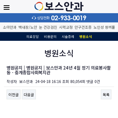
소아
안과
백내장/노안
눈 건강
검진
시력교정
안구건조증
노인성
쌍꺼풀
의료상담
비용문의
시술증례
병원소식
병원소식
병원공지 | 병원공지 | 보스안과 24년 4월 정기 의료봉사활
동 - 중계종합사회복지관
작성자
보스안과
24-04-18 16:16
조회
80,054회
댓글
0건
이전글
다음글
목록
본문