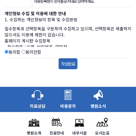
자동등록방지 숫자를 순서대로 입력하세요.
개인정보 수집 및 이용에 대한 안내
1. 수집하는 개인정보의 항목 및 수집방법
필수항목과 선택항목을 구분하여 수집하고 있으며, 선택항목은 제출하지
않으셔도 이용에 제한이 없습니다.
홈페이지 게시판 수집항목
- 필수항목 : 이름, 비밀번호, 연락처
동의함
동의안함
2. 개인정보의 수집 및 이용목적
본원은 수집한 개인정보를 다음의 목적을 위해 활용합니다. 이용자가 제
공한 모든 정보는 하기 목적에 필요한 용도 이외로는 사용되지 않으며 이
용 목적이 변경될 시에는 사전 동의를 구할 것입니다.
- 상담 답변 처리를 위한 자료
3. 개인정보의 보유 및 이용기간
회원의 개인정보는 게시글 삭제시 지체 없이 파기됩니다.
의료상담
비용문의
병원소식
또한, 회원이 삭제 요청을 하는 경우 즉시 삭제 조치합니다.
4. 동의를 거부할 권리가 있다는 사실과 동의 거부에 따른 불이익 내용
홈페이지 게시판에서 수집하는 개인정보에 대해 동의를 거부할 권리가
병원소개
진료안내
내부시설
오시는길
있으며, 동의 거부 시에는 게시물 등록이 불가합니다.