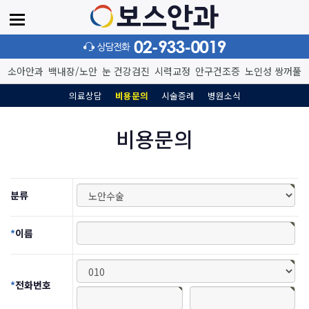
소아
안과
백내장/노안
눈 건강
검진
시력교정
안구건조증
노인성
쌍꺼풀
의료상담
비용문의
시술증례
병원소식
비용문의
분류
*
이름
*
전화번호