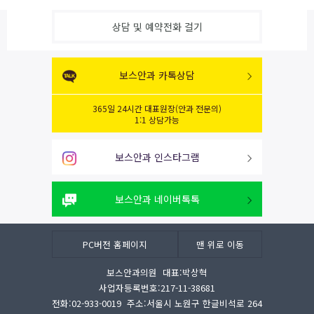
5.동의철회
상담 및 예약전화 걸기
귀하는개인정보의 수집ㆍ이용 및 제공에 대해 동의하신 내용을 언제든지
철회하실 수 있습니다. 게시물 수정 및 삭제를 하시거나, 개인정보보호
관리부서로 서면, 전화 또는 Fax 등으로 연락하시면 지체 없이 귀하의 개
보스안과 카톡상담
인정보를 파기하는 등 필요한 조치를 취하겠습니다.
365일 24시간 대표원장(안과 전문의)
1:1 상담가능
보스안과 인스타그램
보스안과 네이버톡톡
PC버전 홈페이지
맨 위로 이동
보스안과의원 대표:박상혁
사업자등록번호:217-11-38681
전화:02-933-0019 주소:서울시 노원구 한글비석로 264