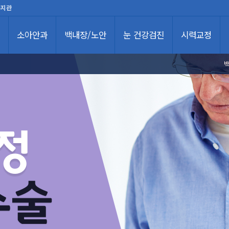
복지관
소아안과
백내장/노안
눈 건강검진
시력교정