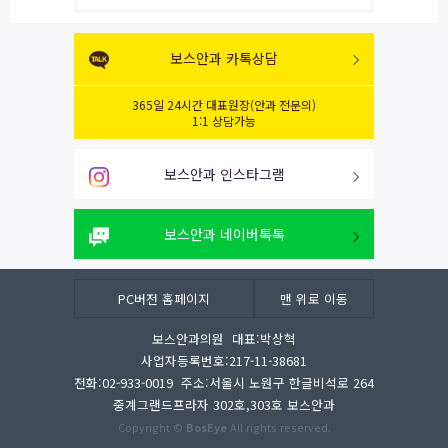
보스안과 카톡상담
365일 24시간 대표원장(안과 전문의)
1:1 상담가능
보스안과 인스타그램
보스안과 네이버톡톡
PC버전 홈페이지
맨 위로 이동
보스안과의원 대표:박상혁
사업자등록번호:217-11-38681
전화:02-933-0019 주소:서울시 노원구 한글비석로 264
중계그랜드프라자 302호,303호 보스안과
Copyright ©
BosEye
All rights reserved.