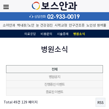
소아
안과
백내장/노안
눈 건강
검진
시력교정
안구건조증
노인성
쌍꺼풀
의료상담
비용문의
시술증례
병원소식
병원소식
전체
병원공지
진행중인 이벤트
종료된 이벤트
Total 49건
129 페이지
RSS